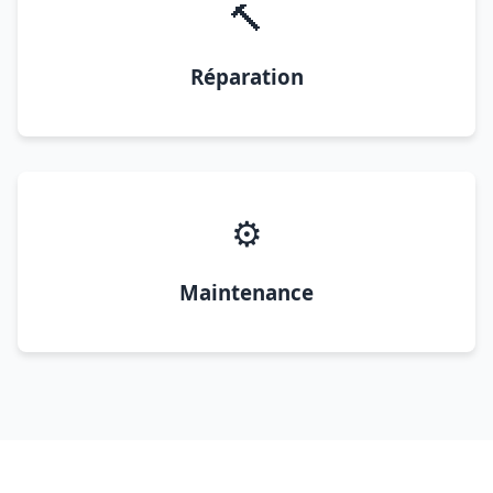
🔨
Réparation
⚙️
Maintenance