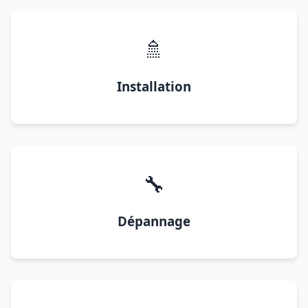
🚿
Installation
🔧
Dépannage