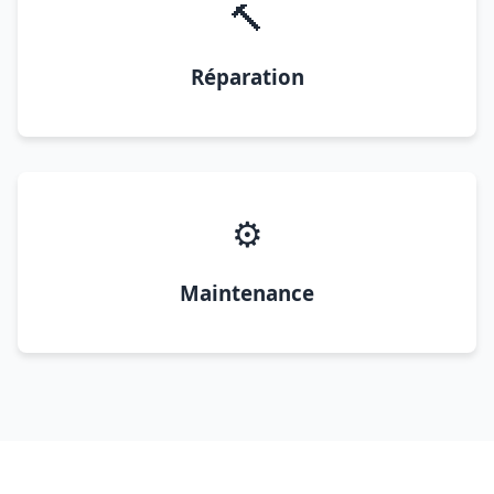
🔨
Réparation
⚙️
Maintenance