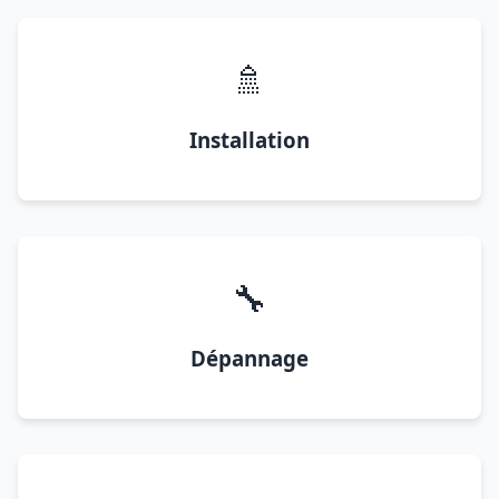
🚿
Installation
🔧
Dépannage