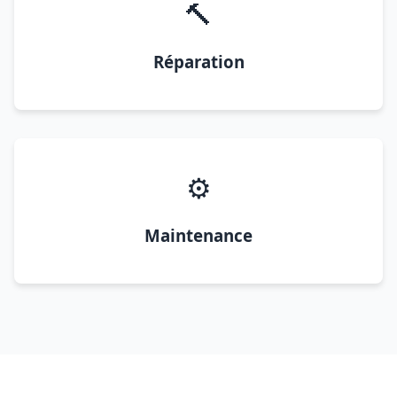
🔨
Réparation
⚙️
Maintenance