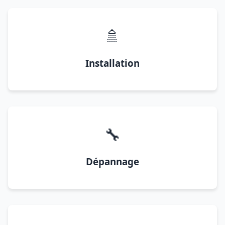
🚿
Installation
🔧
Dépannage