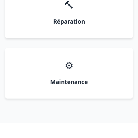
🔨
Réparation
⚙️
Maintenance