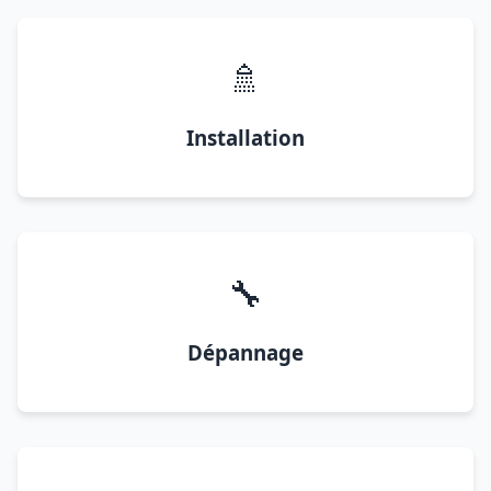
🚿
Installation
🔧
Dépannage