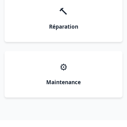
🔨
Réparation
⚙️
Maintenance