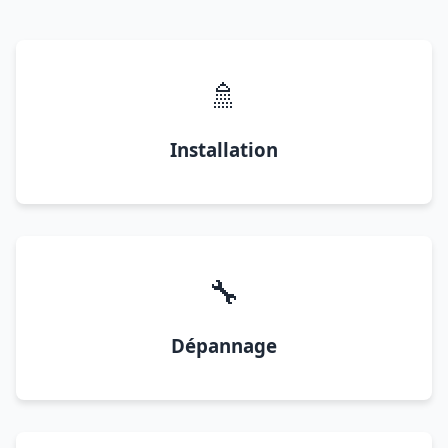
🚿
Installation
🔧
Dépannage