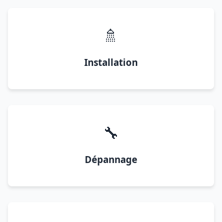
🚿
Installation
🔧
Dépannage