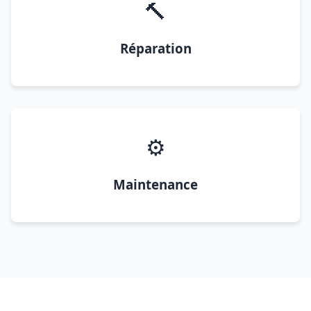
🔨
Réparation
⚙️
Maintenance