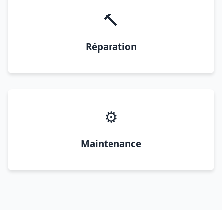
🔨
Réparation
⚙️
Maintenance