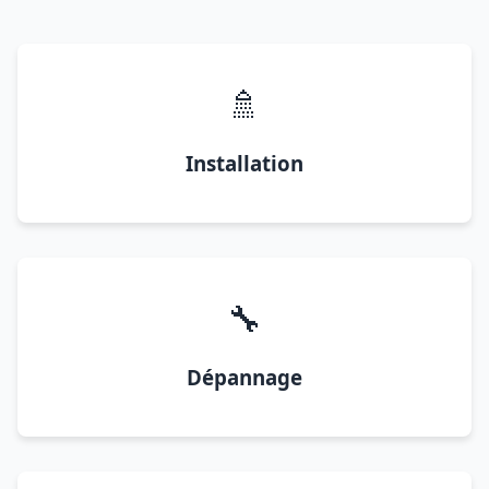
🚿
Installation
🔧
Dépannage