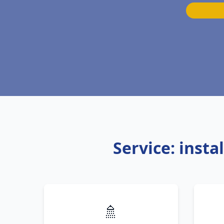
Service: inst
🚿