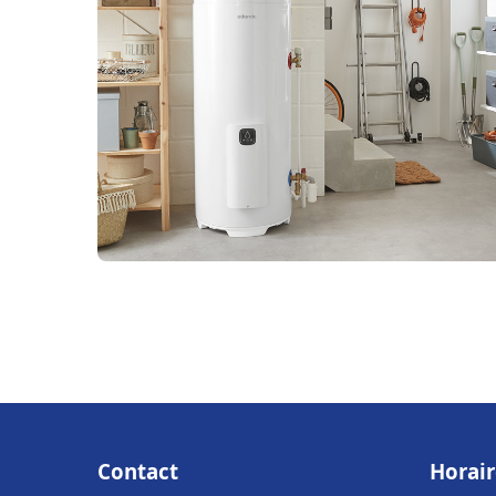
Contact
Horair