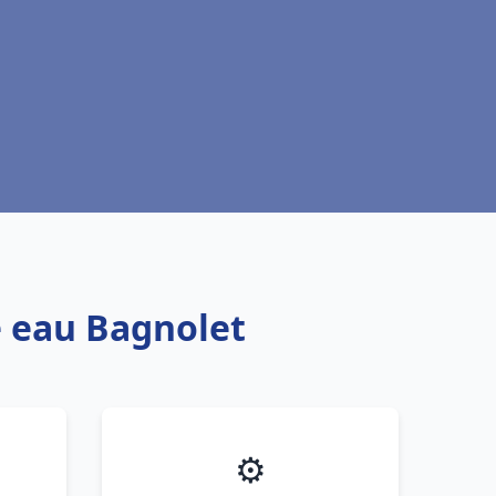
e eau Bagnolet
⚙️