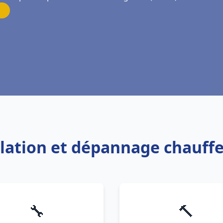
allation et dépannage chauff
🔧
🔨