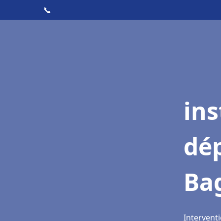
📞
ins
dé
Ba
Interventi