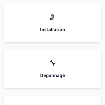
🚿
Installation
🔧
Dépannage