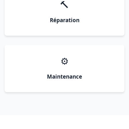
🔨
Réparation
⚙️
Maintenance