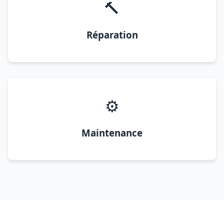
🔨
Réparation
⚙️
Maintenance