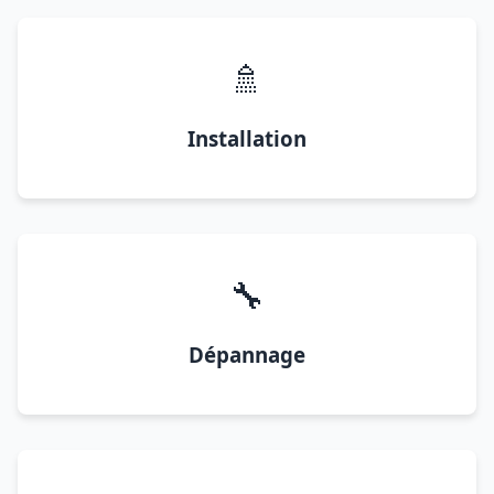
🚿
Installation
🔧
Dépannage