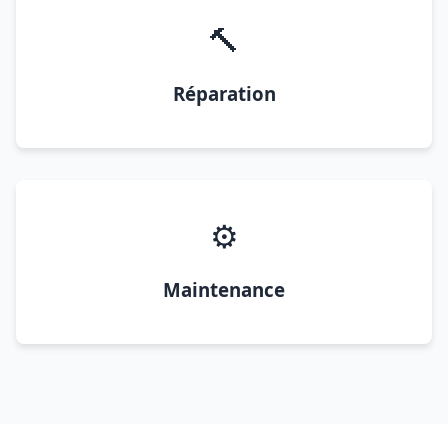
🔨
Réparation
⚙️
Maintenance