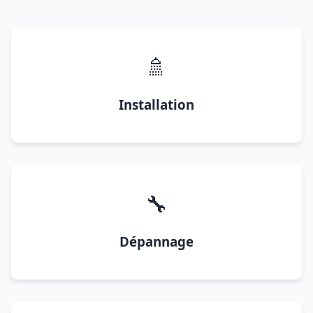
🚿
Installation
🔧
Dépannage