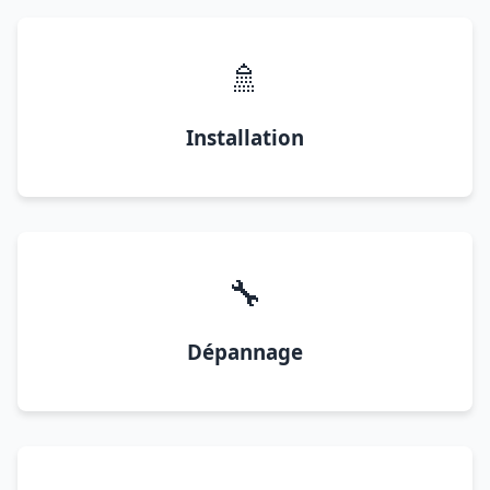
🚿
Installation
🔧
Dépannage