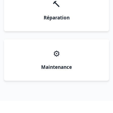
🔨
Réparation
⚙️
Maintenance