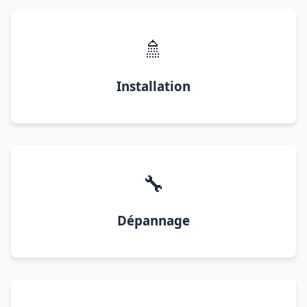
🚿
Installation
🔧
Dépannage