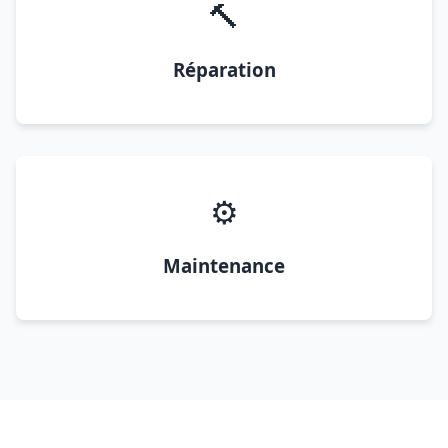
🔨
Réparation
⚙️
Maintenance