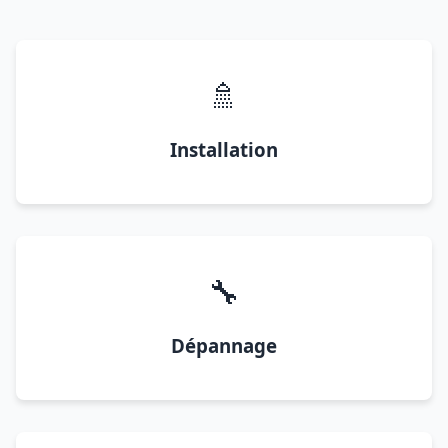
🚿
Installation
🔧
Dépannage