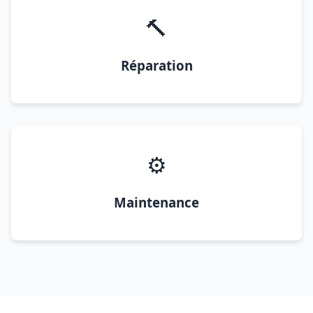
🔨
Réparation
⚙️
Maintenance