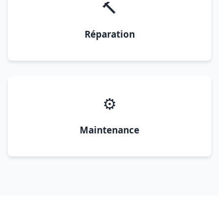
🔨
Réparation
⚙️
Maintenance