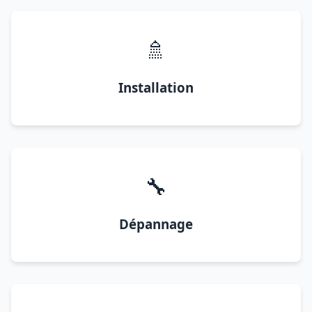
🚿
Installation
🔧
Dépannage