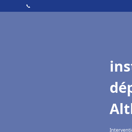
📞
ins
dé
Alt
Interventi