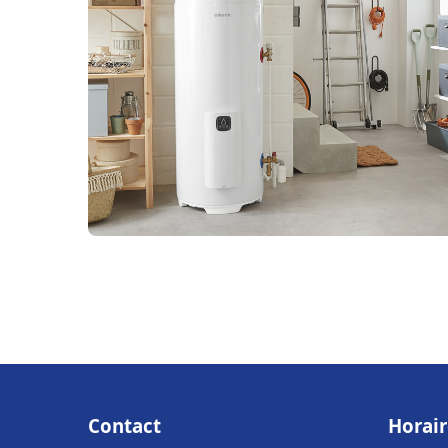
Contact
Horair