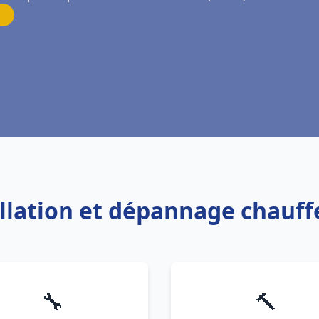
allation et dépannage chauff
🔧
🔨