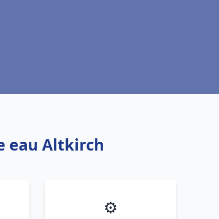
e eau Altkirch
⚙️