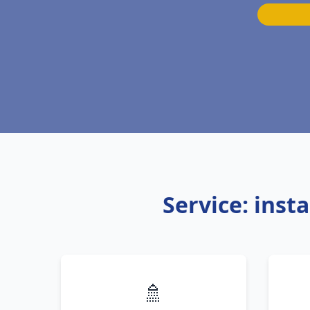
Service: inst
🚿