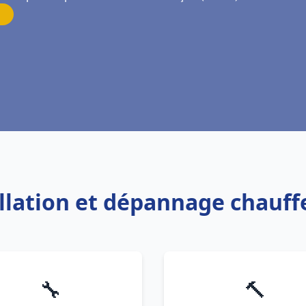
allation et dépannage chauf
🔧
🔨