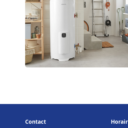
Contact
Horair