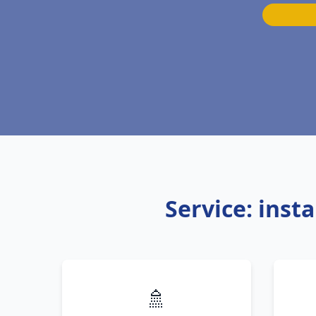
Service: inst
🚿