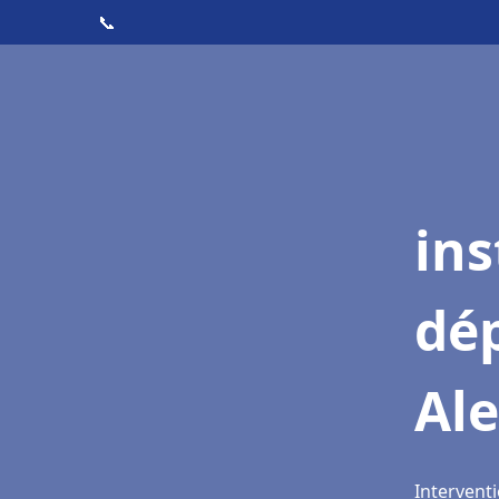
📞
ins
dé
Al
Interventi