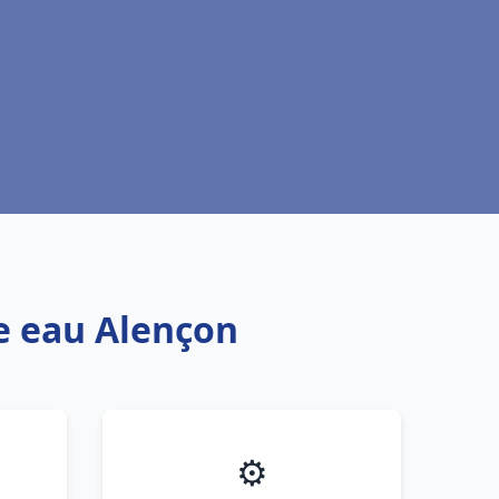
fe eau Alençon
⚙️