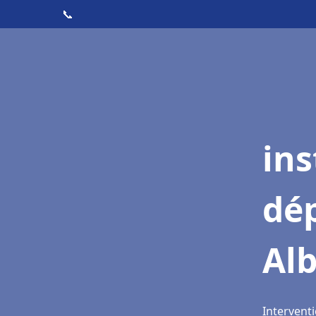
📞
ins
dé
Alb
Interventi