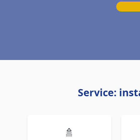
Service: ins
🚿