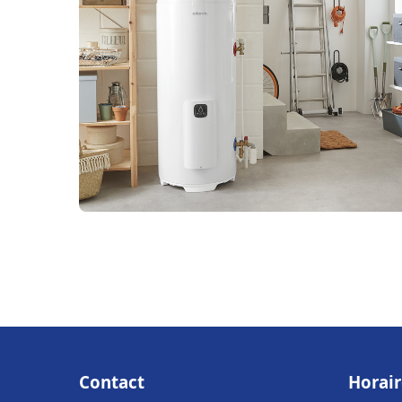
Contact
Horair