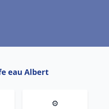
fe eau Albert
⚙️