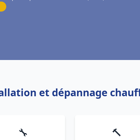
tallation et dépannage chauf
🔧
🔨