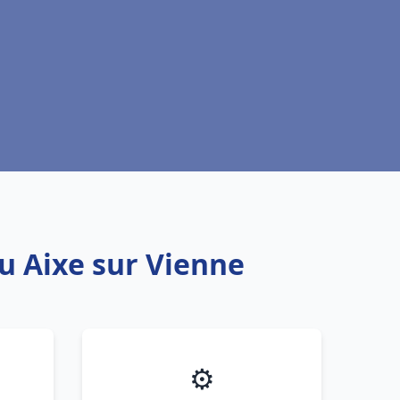
au Aixe sur Vienne
⚙️