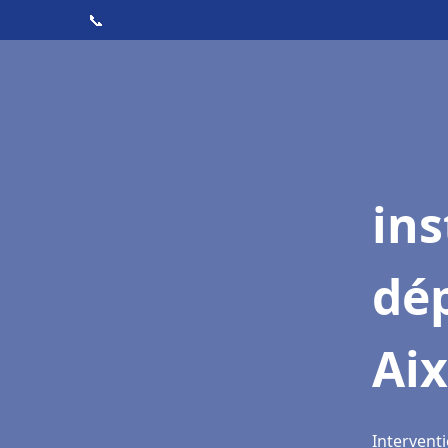
📞
ins
dé
Aix
Interventi