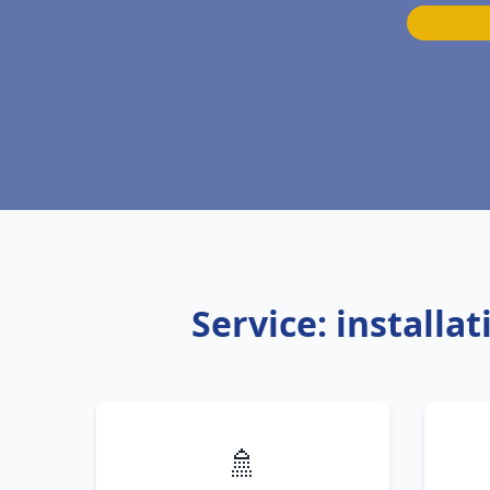
Service: installa
🚿