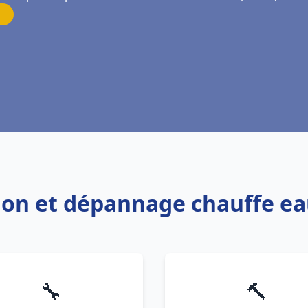
tion et dépannage chauffe e
🔧
🔨