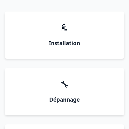
🚿
Installation
🔧
Dépannage