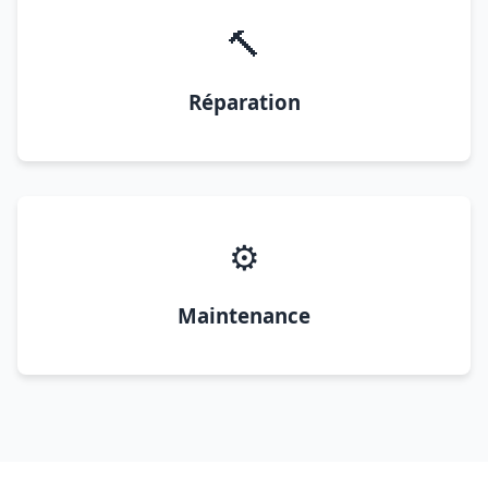
🔨
Réparation
⚙️
Maintenance