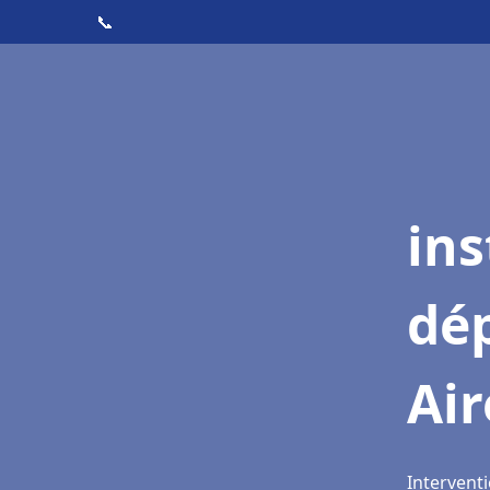
📞
ins
dé
Air
Interventi