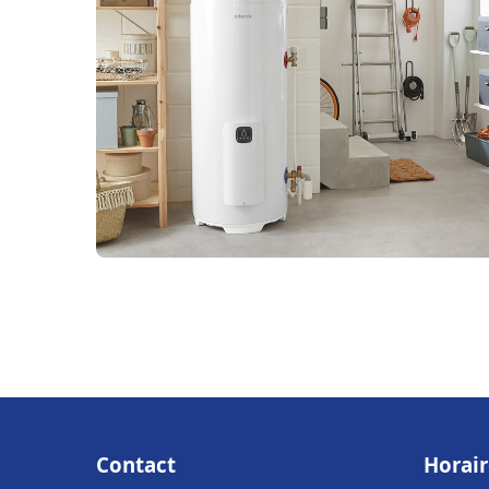
Contact
Horair