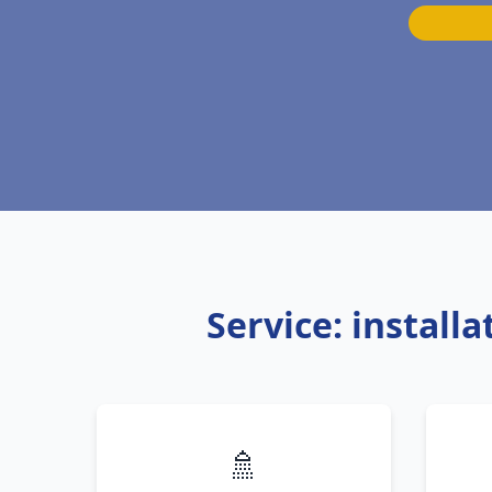
Service: install
🚿