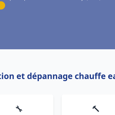
ation et dépannage chauffe ea
🔧
🔨