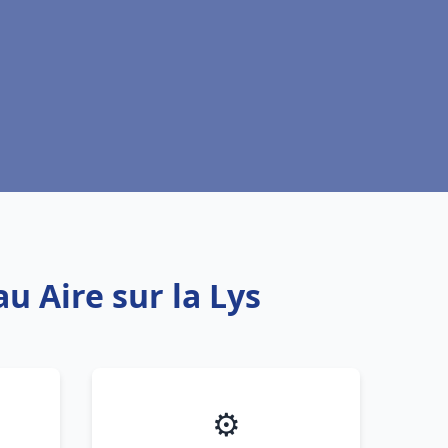
u Aire sur la Lys
⚙️