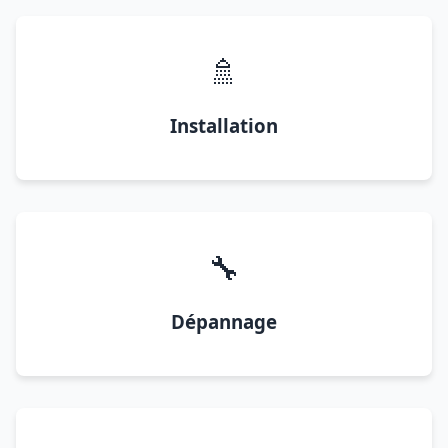
🚿
Installation
🔧
Dépannage