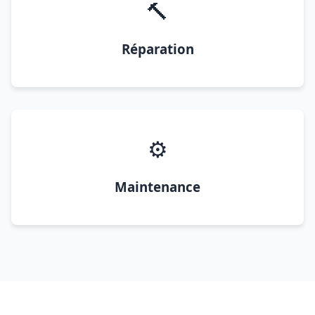
🔨
Réparation
⚙️
Maintenance