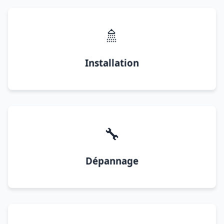
🚿
Installation
🔧
Dépannage