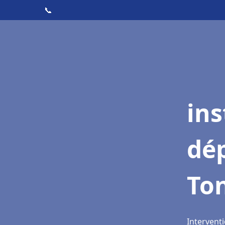
📞
ins
dé
To
Intervent