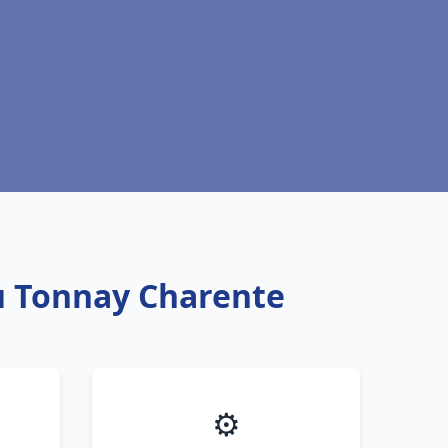
au Tonnay Charente
⚙️