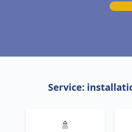
Service: installa
🚿