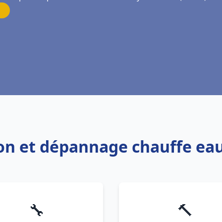
tion et dépannage chauffe e
🔧
🔨