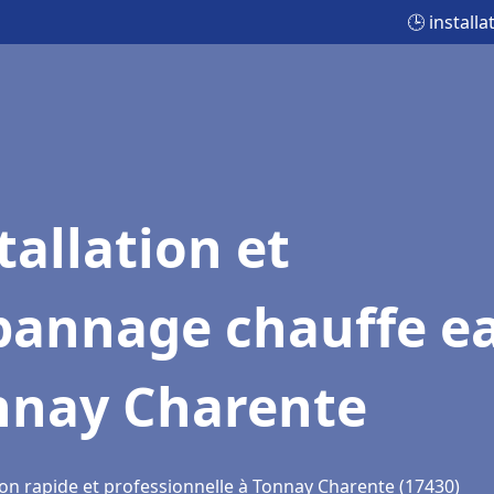
🕒 install
tallation et
pannage chauffe e
nnay Charente
ion rapide et professionnelle à Tonnay Charente (17430)