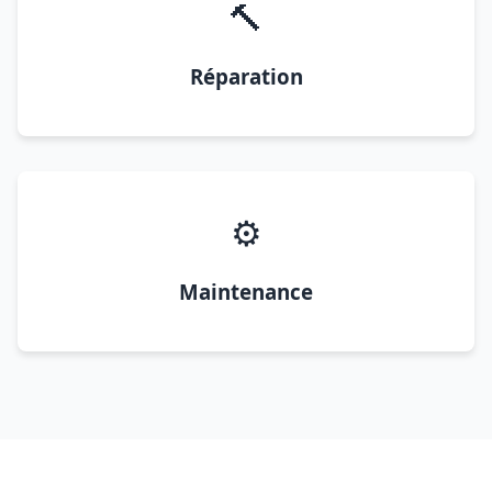
🔨
Réparation
⚙️
Maintenance