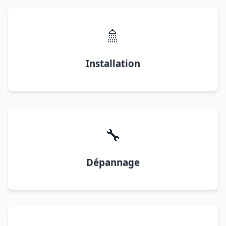
🚿
Installation
🔧
Dépannage