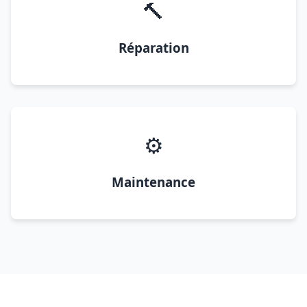
🔨
Réparation
⚙️
Maintenance