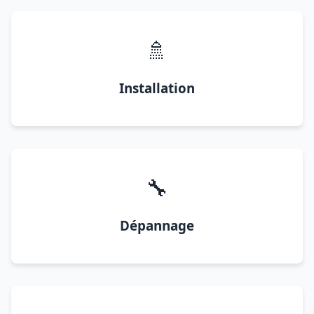
🚿
Installation
🔧
Dépannage