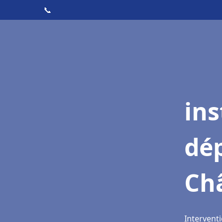
📞
ins
dé
Châ
Interventi