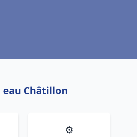
 eau Châtillon
⚙️