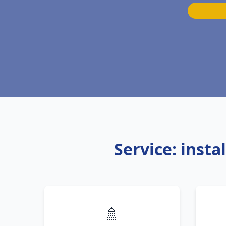
Service: inst
🚿