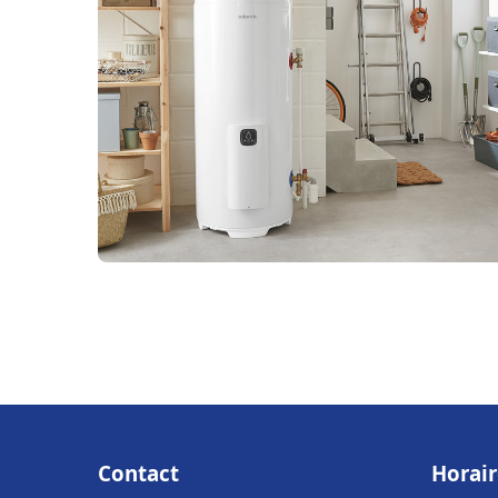
Contact
Horair