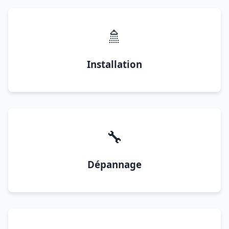
🚿
Installation
🔧
Dépannage