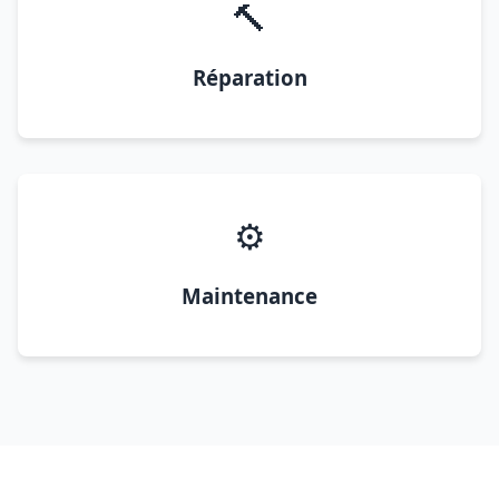
🔨
Réparation
⚙️
Maintenance